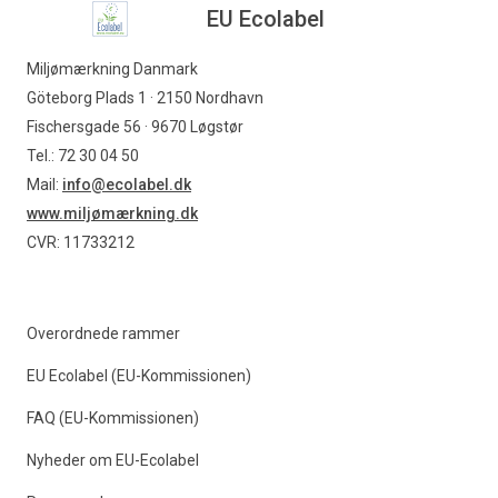
EU Ecolabel
EU Ecolabel
Miljømærkning Danmark
Find produkter
Göteborg Plads 1 · 2150 Nordhavn
Fischersgade 56 · 9670 Løgstør
Tel.: 72 30 04 50
Mail:
info@ecolabel.dk
www.miljømærkning.dk
CVR: 11733212
Overordnede rammer
EU Ecolabel (EU-Kommissionen)
FAQ (EU-Kommissionen)
Nyheder om EU-Ecolabel