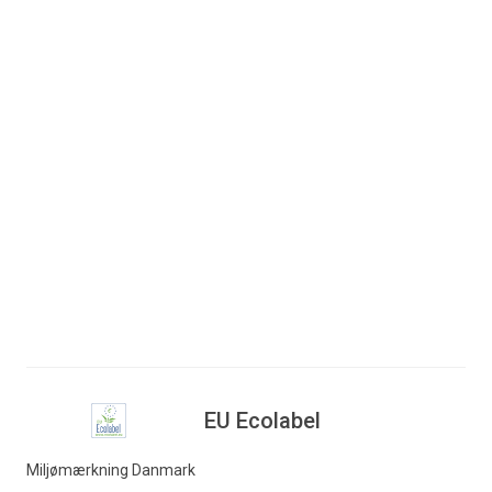
Deadline
Det er muligt at ansøge frem til den 21. februar klokken
17.00.
Mere information
Støtteordningen er en del af Europa-Kommissionens
EU Transition Pathway, der har til formål at gøre EU's
indre marked stærkere og øge SMV'ernes
konkurrenceevne og bæredygtighed.
Læs mere her:
Funding & tenders (europa.eu)
EU Ecolabel
Miljømærkning Danmark