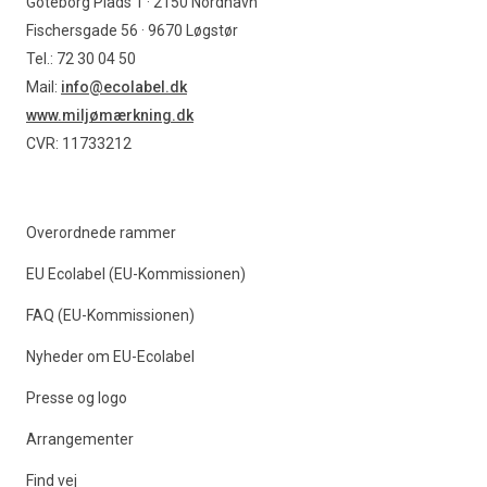
Göteborg Plads 1 · 2150 Nordhavn
Fischersgade 56 · 9670 Løgstør
Tel.: 72 30 04 50
Mail:
info@ecolabel.dk
www.miljømærkning.dk
CVR: 11733212
Overordnede rammer
EU Ecolabel (EU-Kommissionen)
FAQ (EU-Kommissionen)
Nyheder om EU-Ecolabel
Presse og logo
Arrangementer
Find vej