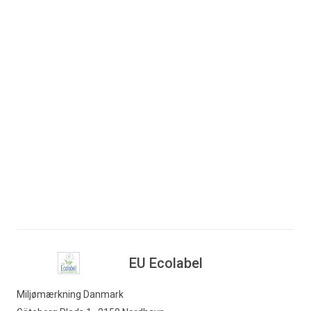
holdning overfor de øvrige nordiske
lande.
Nævnet rådgiver desuden
Miljøministeriet i forhold til danske
interesser og synspunkter om det
europæiske miljømærke, EU Ecolabel.
Læs mere om Miljømærkenævnet
.
EU Ecolabel
Miljømærkning Danmark