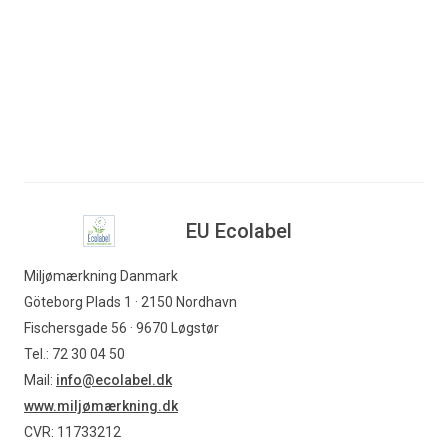
af indkøbsområder.
Læs mere
EU Ecolabel
Miljømærkning Danmark
Göteborg Plads 1 · 2150 Nordhavn
Fischersgade 56 · 9670 Løgstør
Tel.: 72 30 04 50
Mail:
info@ecolabel.dk
www.miljømærkning.dk
CVR: 11733212