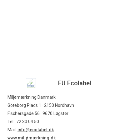
officielle europæiske
bør prioritere
miljømærke EU E
...
miljømærkede produkt
...
Læs mere
Læs mere
EU Ecolabel
Miljømærkning Danmark
Göteborg Plads 1 · 2150 Nordhavn
Fischersgade 56 · 9670 Løgstør
Tel.: 72 30 04 50
Mail:
info@ecolabel.dk
www.miljømærkning.dk