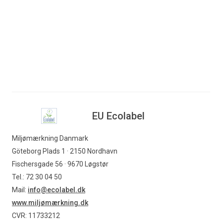
EU Ecolabel
Universalmaling
Find produkter
EU Ecolabel
Miljømærkning Danmark
Göteborg Plads 1 · 2150 Nordhavn
Fischersgade 56 · 9670 Løgstør
Tel.: 72 30 04 50
Mail:
info@ecolabel.dk
www.miljømærkning.dk
CVR: 11733212