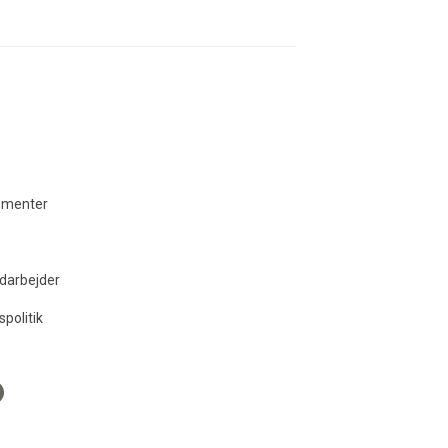
ementer
darbejder
spolitik